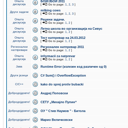
Општа
БОИ/ЈБОИ 2011
дискусија
[
Go to page:
1
,
2
,
3
]
milking cows
Други задачи
[
Go to page:
1
,
2
,
3
]
Општа
Решени задачи.
дискусија
[
Go to page:
1
,
2
]
Општа
Летна школа во организација на Сивус
дискусија
[
Go to page:
1
,
2
]
Општа
Тест натпревар на 24.03.2012
дискусија
[
Go to page:
1
,
2
]
Регионални
Регионален натпревар 2011
натпревари
[
Go to page:
1
,
2
]
Општа
informacii za natprevar
дискусија
[
Go to page:
1
,
2
]
Јава
Runtime Error (излезен код различен од 0)
Други јазици
C# Sum() i OverflowException
C/C++
kako do sprej protiv bubacki
Добродојдовте!
Андреј Поповски
Добродојдовте!
СЕТУ „Михајло Пупин“
Добродојдовте!
ОУ " Стив Наумов " - Битола
Добродојдовте!
Марио Величковски