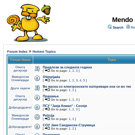
Mendo 
Search
Re
»
Forum Index
Hottest Topics
Forum Name
Topic
Општа
Предлози за следната година
дискусија
[
Go to page:
1
,
2
,
3
]
Македонски
Olimpijada
Олимпијади
[
Go to page:
1
,
2
,
3
,
4
,
5
]
Во врска со електронските натпревари кои се во тек
Други задачи
[
Go to page:
1
,
2
]
Општа
Прашања
дискусија
[
Go to page:
1
,
2
,
3
]
ПCУ "Јахја Кемал" - Скопје
Добродојдовте!
[
Go to page:
1
,
2
,
3
]
Македонски
Peticija
Олимпијади
[
Go to page:
1
,
2
]
СОУ Јане Сандански-Струмица
Добродојдовте!
[
Go to page:
1
,
2
]
Општа
Припреми