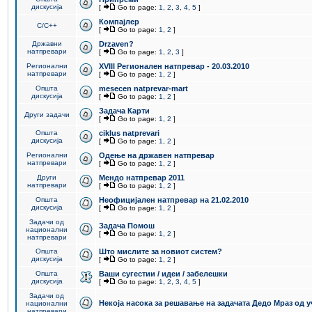
дискусија
[
Go to page:
1
,
2
,
3
,
4
,
5
]
Компајлер
C/C++
[
Go to page:
1
,
2
]
Државни
Drzaven?
натпревари
[
Go to page:
1
,
2
,
3
]
Регионални
XVIII Регионален натпревар - 20.03.2010
натпревари
[
Go to page:
1
,
2
]
Општа
mesecen natprevar-mart
дискусија
[
Go to page:
1
,
2
]
Задача Карти
Други задачи
[
Go to page:
1
,
2
]
Општа
ciklus natprevari
дискусија
[
Go to page:
1
,
2
]
Регионални
Одење на државен натпревар
натпревари
[
Go to page:
1
,
2
]
Други
Мендо натпревар 2011
натпревари
[
Go to page:
1
,
2
]
Општа
Неофицијален натпревар на 21.02.2010
дискусија
[
Go to page:
1
,
2
]
Задачи од
Задача Помош
национални
[
Go to page:
1
,
2
]
натпревари
Општа
Што мислите за новиот систем?
дискусија
[
Go to page:
1
,
2
]
Општа
Ваши сугестии / идеи / забелешки
дискусија
[
Go to page:
1
,
2
,
3
,
4
,
5
]
Задачи од
Некоја насока за решавање на задачата Дедо Мраз од 
национални
натпревари