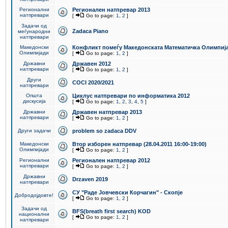
Регионални
Регионален натпревар 2013
натпревари
[
Go to page:
1
,
2
]
Задачи од
Zadaca Piano
меѓународни
натпревари
Македонски
Конфликт помеѓу Македонската Математичка Олимпиј
Олимпијади
[
Go to page:
1
,
2
]
Државни
Државен 2012
натпревари
[
Go to page:
1
,
2
]
Други
COCI 2020/2021
натпревари
Општа
Циклус натпревари по информатика 2012
дискусија
[
Go to page:
1
,
2
,
3
,
4
,
5
]
Државни
Државен натпревар 2013
натпревари
[
Go to page:
1
,
2
]
Други задачи
problem so zadaca DDV
Македонски
Втор изборен натпревар (28.04.2011 16:00-19:00)
Олимпијади
[
Go to page:
1
,
2
]
Регионални
Регионален натпревар 2012
натпревари
[
Go to page:
1
,
2
]
Државни
Drzaven 2019
натпревари
СУ "Раде Јовчевски Корчагин" - Скопје
Добродојдовте!
[
Go to page:
1
,
2
]
Задачи од
BFS(breath first search) KOD
национални
[
Go to page:
1
,
2
]
натпревари