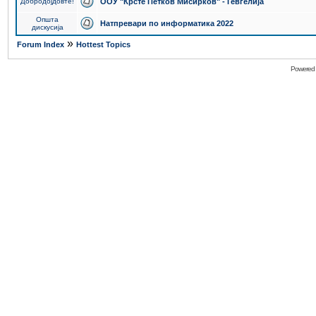
Добродојдовте!
ООУ "Крсте Петков Мисирков" - Гевгелија
Општа
Натпревари по информатика 2022
дискусија
»
Forum Index
Hottest Topics
Powered