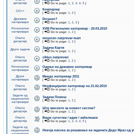
дискусија
[
Go to page:
1
,
2
,
3
,
4
,
5
]
Компајлер
C/C++
[
Go to page:
1
,
2
]
Државни
Drzaven?
натпревари
[
Go to page:
1
,
2
,
3
]
Регионални
XVIII Регионален натпревар - 20.03.2010
натпревари
[
Go to page:
1
,
2
]
Општа
mesecen natprevar-mart
дискусија
[
Go to page:
1
,
2
]
Задача Карти
Други задачи
[
Go to page:
1
,
2
]
Општа
ciklus natprevari
дискусија
[
Go to page:
1
,
2
]
Регионални
Одење на државен натпревар
натпревари
[
Go to page:
1
,
2
]
Други
Мендо натпревар 2011
натпревари
[
Go to page:
1
,
2
]
Општа
Неофицијален натпревар на 21.02.2010
дискусија
[
Go to page:
1
,
2
]
Задачи од
Задача Помош
национални
[
Go to page:
1
,
2
]
натпревари
Општа
Што мислите за новиот систем?
дискусија
[
Go to page:
1
,
2
]
Општа
Ваши сугестии / идеи / забелешки
дискусија
[
Go to page:
1
,
2
,
3
,
4
,
5
]
Задачи од
Некоја насока за решавање на задачата Дедо Мраз од 
национални
натпревари