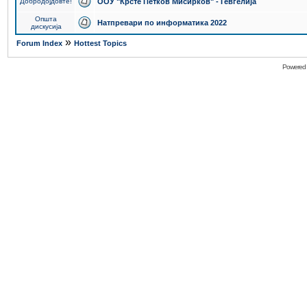
Добродојдовте!
ООУ "Крсте Петков Мисирков" - Гевгелија
Општа
Натпревари по информатика 2022
дискусија
»
Forum Index
Hottest Topics
Powered