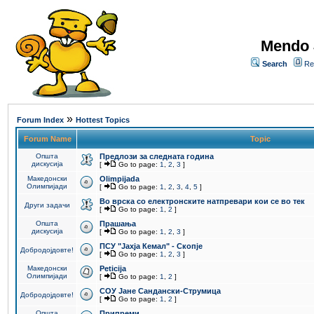
Mendo 
Search
Re
»
Forum Index
Hottest Topics
Forum Name
Topic
Општа
Предлози за следната година
дискусија
[
Go to page:
1
,
2
,
3
]
Македонски
Olimpijada
Олимпијади
[
Go to page:
1
,
2
,
3
,
4
,
5
]
Во врска со електронските натпревари кои се во тек
Други задачи
[
Go to page:
1
,
2
]
Општа
Прашања
дискусија
[
Go to page:
1
,
2
,
3
]
ПCУ "Јахја Кемал" - Скопје
Добродојдовте!
[
Go to page:
1
,
2
,
3
]
Македонски
Peticija
Олимпијади
[
Go to page:
1
,
2
]
СОУ Јане Сандански-Струмица
Добродојдовте!
[
Go to page:
1
,
2
]
Општа
Припреми