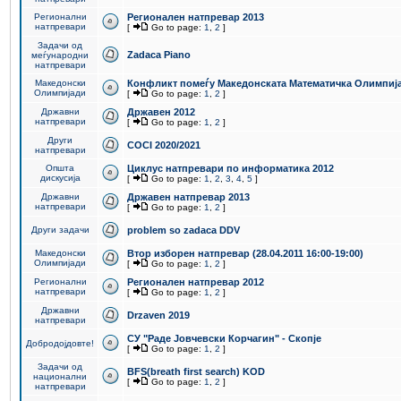
Регионални
Регионален натпревар 2013
натпревари
[
Go to page:
1
,
2
]
Задачи од
Zadaca Piano
меѓународни
натпревари
Македонски
Конфликт помеѓу Македонската Математичка Олимпиј
Олимпијади
[
Go to page:
1
,
2
]
Државни
Државен 2012
натпревари
[
Go to page:
1
,
2
]
Други
COCI 2020/2021
натпревари
Општа
Циклус натпревари по информатика 2012
дискусија
[
Go to page:
1
,
2
,
3
,
4
,
5
]
Државни
Државен натпревар 2013
натпревари
[
Go to page:
1
,
2
]
Други задачи
problem so zadaca DDV
Македонски
Втор изборен натпревар (28.04.2011 16:00-19:00)
Олимпијади
[
Go to page:
1
,
2
]
Регионални
Регионален натпревар 2012
натпревари
[
Go to page:
1
,
2
]
Државни
Drzaven 2019
натпревари
СУ "Раде Јовчевски Корчагин" - Скопје
Добродојдовте!
[
Go to page:
1
,
2
]
Задачи од
BFS(breath first search) KOD
национални
[
Go to page:
1
,
2
]
натпревари