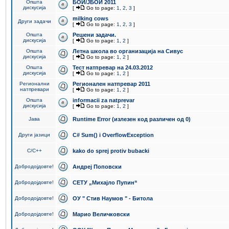
Општа
БОИ/ЈБОИ 2011
дискусија
[
Go to page:
1
,
2
,
3
]
milking cows
Други задачи
[
Go to page:
1
,
2
,
3
]
Општа
Решени задачи.
дискусија
[
Go to page:
1
,
2
]
Општа
Летна школа во организација на Сивус
дискусија
[
Go to page:
1
,
2
]
Општа
Тест натпревар на 24.03.2012
дискусија
[
Go to page:
1
,
2
]
Регионални
Регионален натпревар 2011
натпревари
[
Go to page:
1
,
2
]
Општа
informacii za natprevar
дискусија
[
Go to page:
1
,
2
]
Јава
Runtime Error (излезен код различен од 0)
Други јазици
C# Sum() i OverflowException
C/C++
kako do sprej protiv bubacki
Добродојдовте!
Андреј Поповски
Добродојдовте!
СЕТУ „Михајло Пупин“
Добродојдовте!
ОУ " Стив Наумов " - Битола
Добродојдовте!
Марио Величковски